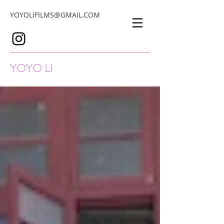
YOYOLIFILMS@GMAIL.COM
YOYO LI